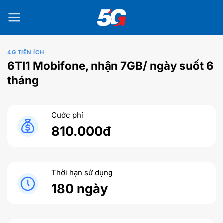
Bỏ
qua
nội
dung
4G TIỆN ÍCH
6TI1 Mobifone, nhận 7GB/ ngày suốt 6
tháng
Cước phí
810.000đ
Thời hạn sử dụng
180 ngày