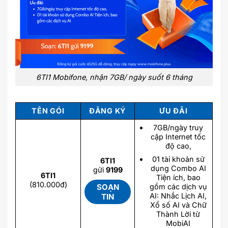
6TI1 Mobifone, nhận 7GB/ ngày suốt 6 tháng
TÊN GÓI
ĐĂNG KÝ
ƯU ĐÃI
7GB/ngày truy
cập Internet tốc
độ cao,
01 tài khoản sử
6TI1
dụng Combo AI
gửi
9199
6TI1
Tiện ích, bao
(810.000đ)
SOẠN
gồm các dịch vụ
AI: Nhắc Lịch AI,
TIN
Xổ số AI và Chữ
Thành Lời từ
MobiAI