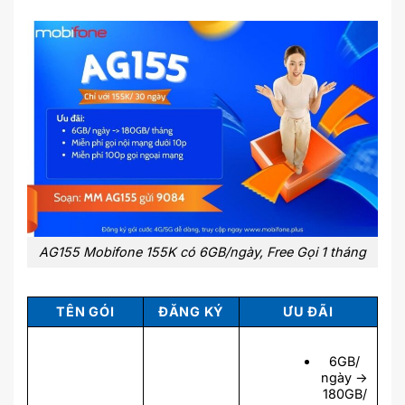
AG155 Mobifone 155K có 6GB/ngày, Free Gọi 1 tháng
TÊN GÓI
ĐĂNG KÝ
ƯU ĐÃI
6GB/
ngày ->
180GB/