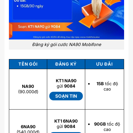
Đăng ký gói cước NA90 Mobifone
TÊN GÓI
ĐĂNG KÝ
ƯU ĐÃI
KT1 NA90
15B
tốc độ
gửi
9084
NA90
cao
(90.000đ)
SOẠN TIN
KT1 6NA90
90GB
tốc độ
gửi
9084
6NA90
cao
(540.000đ)