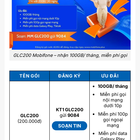
GLC200 Mobifone – nhận 100GB/ tháng, miễn phí gọi
TÊN GÓI
ĐĂNG KÝ
ƯU ĐÃI
100GB/ tháng
Miễn phí gọi
nội mạng
dưới 10p
KT1 GLC200
Miễn phí 100p
gửi
9084
GLC200
gọi ngoại
(200.000đ)
mạng
SOẠN TIN
Miễn phí data
Galaxy Play,