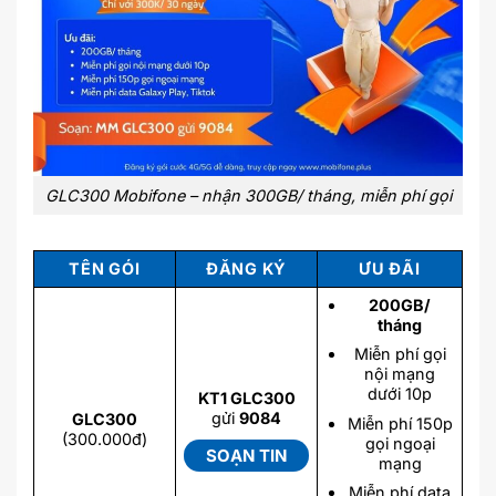
GLC300 Mobifone – nhận 300GB/ tháng, miễn phí gọi
TÊN GÓI
ĐĂNG KÝ
ƯU ĐÃI
200GB/
tháng
Miễn phí gọi
nội mạng
dưới 10p
KT1 GLC300
gửi
9084
GLC300
Miễn phí 150p
(300.000đ)
gọi ngoại
SOẠN TIN
mạng
Miễn phí data