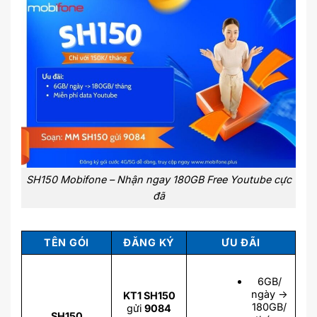
SH150 Mobifone – Nhận ngay 180GB Free Youtube cực
đã
TÊN GÓI
ĐĂNG KÝ
ƯU ĐÃI
6GB/
ngày ->
KT1 SH150
180GB/
gửi
9084
SH150