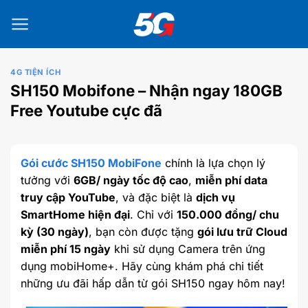
Bỏ
qua
nội
dung
4G TIỆN ÍCH
SH150 Mobifone – Nhận ngay 180GB
Free Youtube cực đã
Gói cước SH150 MobiFone
chính là lựa chọn lý
tưởng với
6GB/ ngày tốc độ cao
,
miễn phí data
truy cập YouTube
, và đặc biệt là
dịch vụ
SmartHome hiện đại
. Chỉ với
150.000 đồng/ chu
kỳ (30 ngày)
, bạn còn được tặng
gói lưu trữ Cloud
miễn phí 15 ngày
khi sử dụng Camera trên ứng
dụng mobiHome+. Hãy cùng khám phá chi tiết
những ưu đãi hấp dẫn từ gói SH150 ngay hôm nay!