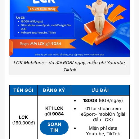
LCK Mobifone – ưu đãi 6GB/ ngày, miễn phí Youtube,
Tiktok
TÊN GÓI
ĐĂNG KÝ
ƯU ĐÃI
180GB
(6GB/ngày)
KT1 LCK
01 tài khoản xem
gửi
9084
eSport- mobiOn (giải
LCK
đấu LCK)
(160.000đ)
SOẠN
Miễn phí data
TIN
Youtube, TikTok