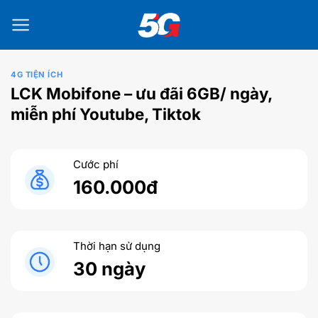
Bỏ
qua
nội
dung
4G TIỆN ÍCH
LCK Mobifone – ưu đãi 6GB/ ngày,
miễn phí Youtube, Tiktok
Cước phí
160.000đ
Thời hạn sử dụng
30 ngày