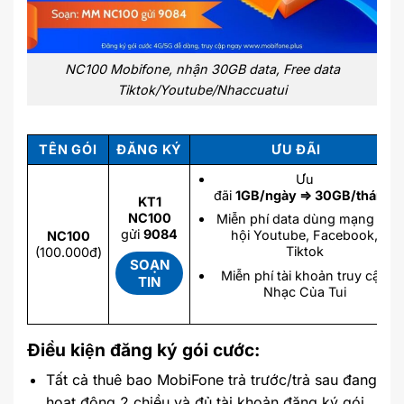
NC100 Mobifone, nhận 30GB data, Free data
Tiktok/Youtube/Nhaccuatui
TÊN GÓI
ĐĂNG KÝ
ƯU ĐÃI
Ưu
đãi
1GB/ngày ⇒ 30GB/tháng
KT1
NC100
Miễn phí data dùng mạng xã
gửi
9084
hội Youtube, Facebook,
NC100
Tiktok
(100.000đ)
SOẠN
Miễn phí tài khoản truy cập
TIN
Nhạc Của Tui
Điều kiện đăng ký gói cước:
Tất cả thuê bao MobiFone trả trước/trả sau đang
hoạt động 2 chiều và đủ tài khoản đăng ký gói