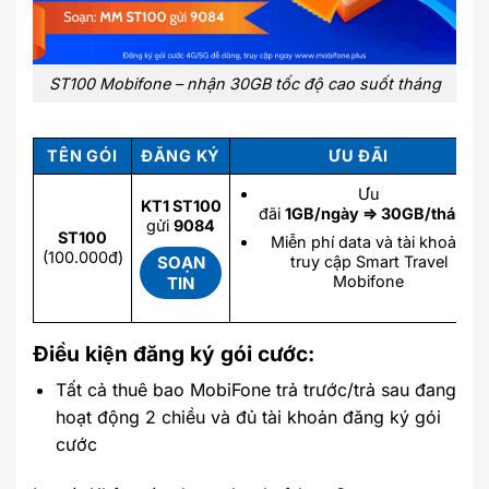
ST100 Mobifone – nhận 30GB tốc độ cao suốt tháng
TÊN GÓI
ĐĂNG KÝ
ƯU ĐÃI
Ưu
KT1 ST100
đãi
1GB/ngày ⇒ 30GB/tháng
gửi
9084
ST100
Miễn phí data và tài khoản
(100.000đ)
SOẠN
truy cập Smart Travel
Mobifone
TIN
Điều kiện đăng ký gói cước:
Tất cả thuê bao MobiFone trả trước/trả sau đang
hoạt động 2 chiều và đủ tài khoản đăng ký gói
cước